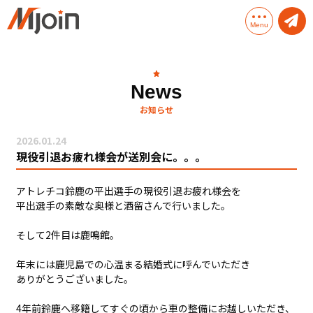
Menu
Mjoinとは
News
お知らせ
Mjoinのサービス
2026.01.24
Mjoinソリューション
現役引退お疲れ様会が送別会に。。。
会社概要
アトレチコ鈴鹿の平出選手の現役引退お疲れ様会を
平出選手の素敵な奥様と酒留さんで行いました。
そして2件目は鹿鳴館。
年末には鹿児島での心温まる結婚式に呼んでいただき
ありがとうございました。
4年前鈴鹿へ移籍してすぐの頃から車の整備にお越しいただき、