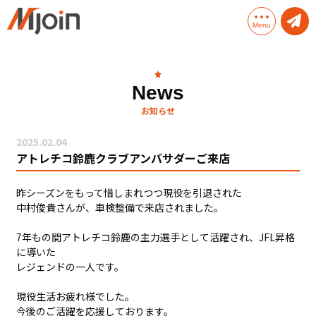
Menu
Mjoinとは
News
お知らせ
Mjoinのサービス
2025.02.04
Mjoinソリューション
アトレチコ鈴鹿クラブアンバサダーご来店
会社概要
昨シーズンをもって惜しまれつつ現役を引退された
中村俊貴さんが、車検整備で来店されました。
7年もの間アトレチコ鈴鹿の主力選手として活躍され、JFL昇格
に導いた
レジェンドの一人です。
現役生活お疲れ様でした。
今後のご活躍を応援しております。